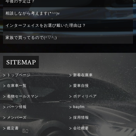
今後の予定は？
相談しながら考えます(*^^)v
インターフェイスをお選び戴いた理由は？
家族で買ってるので(^▽^;)
トップページ
新着在庫車
在庫車一覧
愛車自慢
名物セールスマン
ボディリペア
パーツ情報
bayfm
メンバーズ
採用情報
鑑定書
会社概要