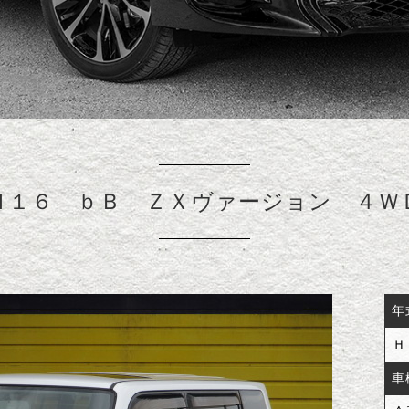
Ｈ１６ ｂＢ ＺＸヴァージョン ４Ｗ
年
Ｈ
車