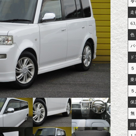
令
走
63
色
パ
ド
５
乗
５
保
無
排
1,