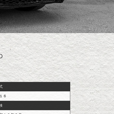
Ｄ
式
１６
検