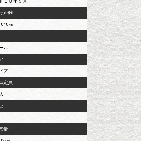
和１０年９月
行距離
,040㎞
ール
ア
ドア
車定員
人
証
気量
500㏄