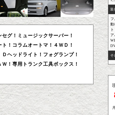
装
フ
動
ト
ンセグ！ミュージックサーバー！
ア
W
ート！コラムオートマ！４ＷＤ！
D
ＩＤヘッドライト！フォグランプ！
そ
ＡＷ！専用トランク工具ボックス！
月