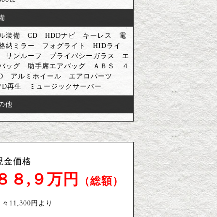
備
ル装備 CD HDDナビ キーレス 電
格納ミラー フォグライト HIDライ
 サンルーフ プライバシーガラス エ
バッグ 助手席エアバッグ ＡＢＳ ４
D アルミホイール エアロパーツ
VD再生 ミュージックサーバー
の他
現金価格
８８,９万円
（総額）
々11,300円より