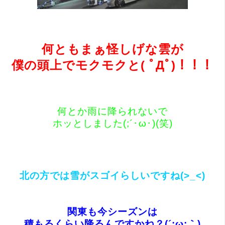
何ともまぁ怪しげな雲が
僕の頭上でモクモクと( ﾟДﾟ)！！！
何とか雨に降られないで
ホッとしました(;´･ω･)(笑)
北の方では雪がスゴイらしいですね(>_<)
関東も今シーズンは
積もるくらい降るんですかね？(´;ω;｀)