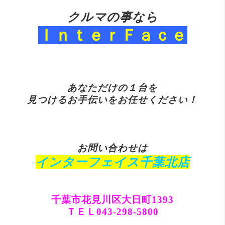
ク
ルマの事なら
Ｉｎｔｅ
ｒＦａｃｅ
あ
なただけの１台を
見つけるお手伝い
を
お任せください！
お
問い合わせは
インターフェイス千葉北店
千葉市花見川区大日町1393
ＴＥＬ043-298-5800