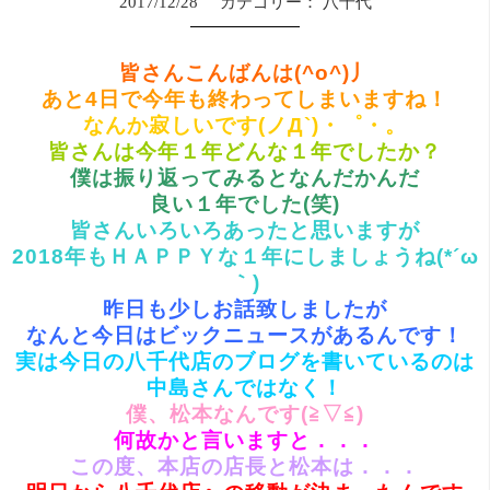
2017/12/28
カテゴリー：
八千代
皆さんこんばんは(^o^)丿
あと4日で今年も終わってしまいますね！
なんか寂しいです(ノД`)・゜・。
皆さんは今年１年どんな１年でしたか？
僕は振り返ってみるとなんだかんだ
良い１年でした(笑)
皆さんいろいろあったと思いますが
2018年もＨＡＰＰＹな１年にしましょうね(*´ω
｀)
昨日も少しお話致しましたが
なんと今日はビックニュースがあるんです！
実は今日の八千代店のブログを書いているのは
中島さんではなく！
僕、松本なんです(≧▽≦)
何故かと言いますと．．．
この度、本店の店長と松本は．．．