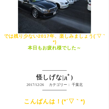
では残り少ない2017年、楽しみましょう(´▽｀
*)
本日もお疲れ様でした～
怪しげな|дﾟ)
2017/12/26
カテゴリー：
千葉北
こんばんは！(*´▽｀*)