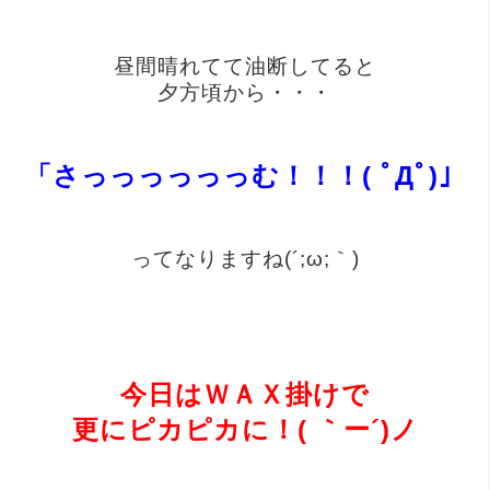
昼間晴れてて油断してると
夕方頃から・・・
「さっっっっっっむ！！！( ﾟДﾟ)」
ってなりますね(´;ω;｀)
今日はＷＡＸ掛けで
更にピカピカに！( ｀ー´)ノ