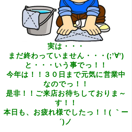
実は・・・
まだ終わっていません・・・(;’∀’)
と・・・いう事でっ！！
今年は！！３０日まで元気に営業中
なのでっ！！
是非！！ご来店お待ちしておりま～
す！！
本日も、お疲れ様でしたっ！！( ｀ー
´)ノ