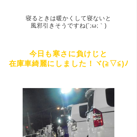
寝るときは暖かくして寝ないと
風邪引きそうですね(´;ω;｀)
今日も寒さに負けじと
在庫車綺麗にしました！ヾ(≧▽≦)ﾉ