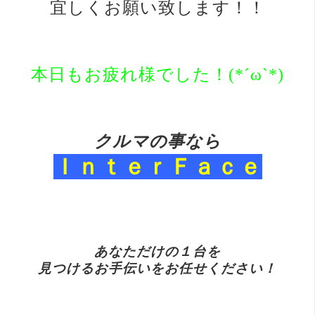
宜しくお願い致します！！
本日もお疲れ様でした！(*´ω`*)
ク
ルマの事なら
Ｉｎｔｅ
ｒＦａｃｅ
あ
なただけの１台を
見つけるお手伝い
を
お任せください！