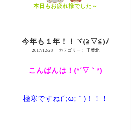
本日もお疲れ様でした～
今年も１年！！ヾ(≧▽≦)ﾉ
2017/12/28
カテゴリー：
千葉北
こんばんは！(*´▽｀*)
極寒ですね(´;ω;｀)！！！