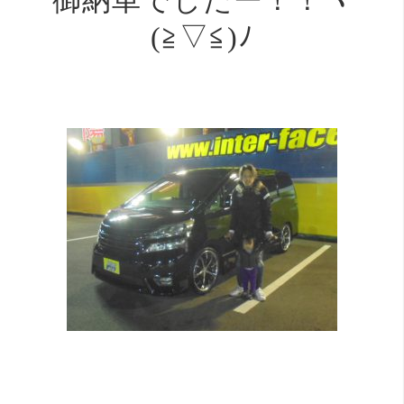
(≧▽≦)ﾉ