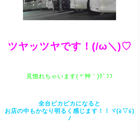
ツヤッツヤです！(/ω＼)♡
見惚れちゃいます( *´艸｀)ｸﾞﾌﾌ
全台ピカピカになると
お店の中もかなり明るく感じます！！ヾ(≧▽≦)
ﾉ