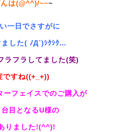
は(@^^)/~~
~
暑い一日でさすがに
した( ﾉД`)ｼｸｼｸ…
フラフラしてました(笑)
ですね((+_+))
ターフェイスでのご購入が
５台目となるU様の
りました!(^^)!