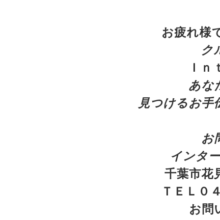
お疲れ様で
ク
Ｉｎ
あ
な
見つけるお手
お
インタ
千葉市花見
ＴＥＬ０４
お問