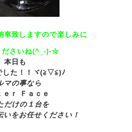
納車致しますので楽しみに
ださいね(^_-)-☆
本日も
した！！ヾ(≧▽≦)ﾉ
ルマの事なら
ｔｅｒ Ｆａｃｅ
ただけの１台を
伝いをお任せください！