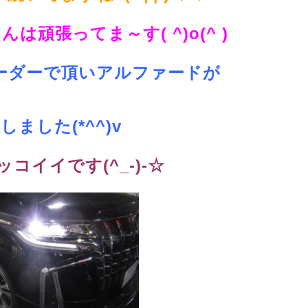
頑張ってま～す( ^)o(^ )
ーダーで頂いアルファードが
しました(*^^)v
コイイです(^_-)-☆