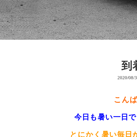
到着
2020/08/
こんばん
今日も暑い一日で皆
とにかく暑い毎日が続