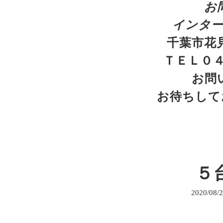
お
インタ
千葉市花見
ＴＥＬ０４
お問
お待ちしてお
５台
2020/08/