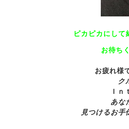
ピカピカにして
お待ちく
お疲れ様で
ク
Ｉｎ
あ
な
見つけるお手