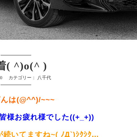
( ^)o(^ )
30
カテゴリー：
八千代
は(@^^)/~~~
様お疲れ様でした((+_+))
いてますね~( ﾉД`)ｼｸｼｸ…