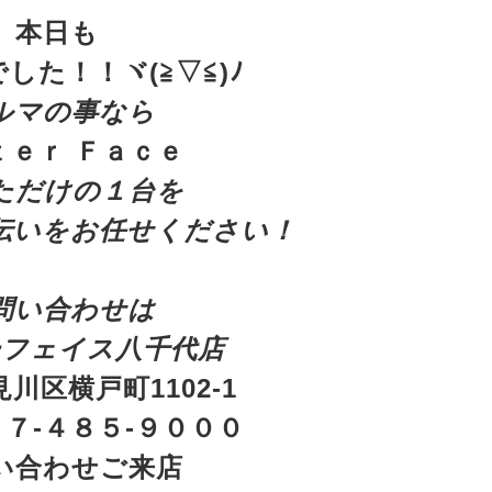
本日も
した！！ヾ(≧▽≦)ﾉ
ルマの事なら
ｔｅｒ Ｆａｃｅ
ただけの１台を
伝いをお任せください！
問い合わせは
ーフェイス八千代店
川区横戸町1102-1
７-４８５-９０００
い合わせご来店