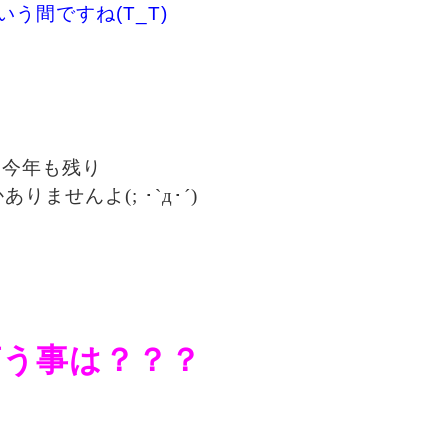
いう間ですね(T_T)
今年も残り
りませんよ(; ･`д･´)
言う事は？？？