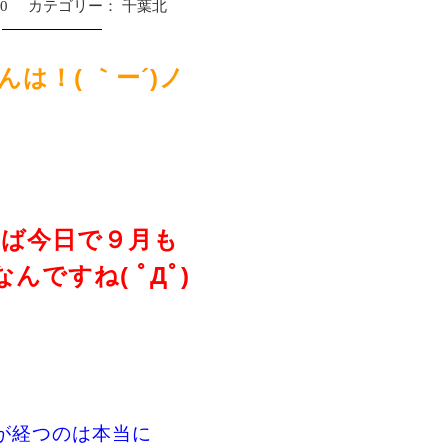
30
カテゴリー：
千葉北
んは！( ｀ー´)ノ
けば今日で９月も
んですね( ﾟДﾟ)
が経つのは本当に