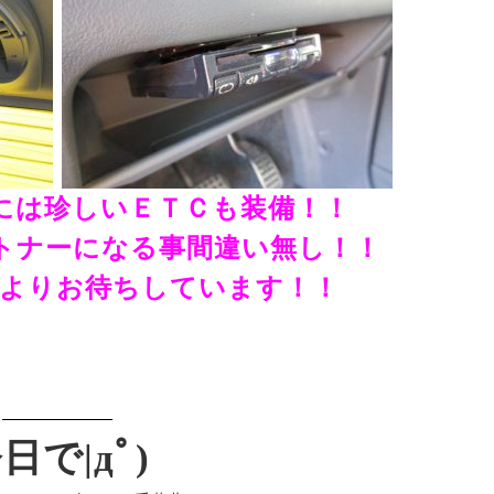
には珍しいＥＴＣも装備！！
トナーになる事間違い無し！！
心よりお待ちしています！！
日で|дﾟ)