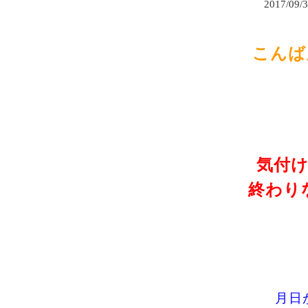
2017/09/
こんば
気付
終わりな
月日