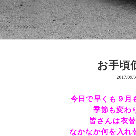
お手頃価
2017/09/
今日で早くも９月
季節も変わ
皆さんは衣
なかなか何を入れ