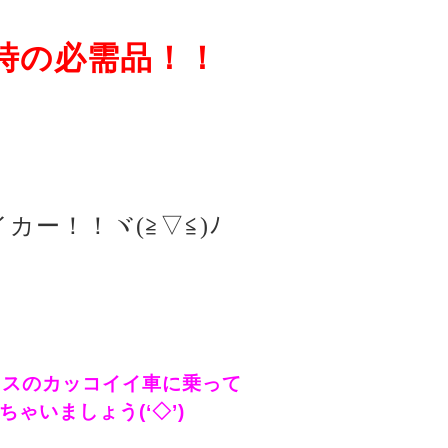
時の必需品！！
カー！！ヾ(≧▽≦)ﾉ
イスのカッコイイ車に乗って
ちゃいましょう(‘◇’)ゞ