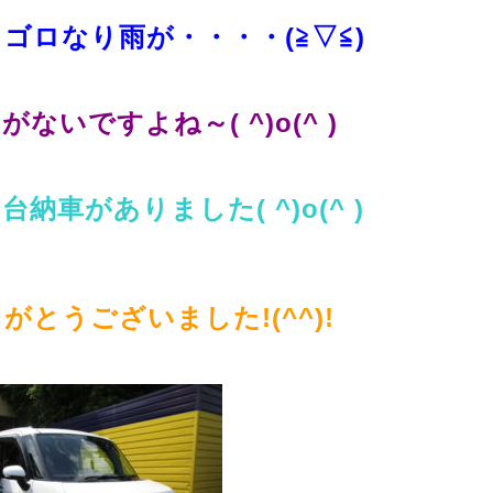
ゴロなり雨が・・・・(≧▽≦)
ないですよね～( ^)o(^ )
車がありました( ^)o(^ )
とうございました!(^^)!