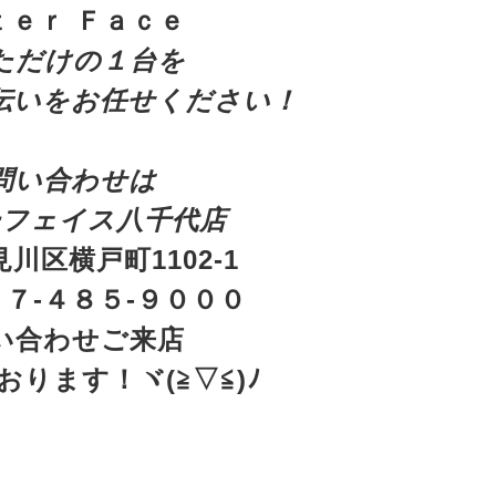
ｔｅｒ Ｆａｃｅ
ただけの１台を
伝いをお任せください！
問い合わせは
ーフェイス八千代店
川区横戸町1102-1
７-４８５-９０００
い合わせご来店
ります！ヾ(≧▽≦)ﾉ