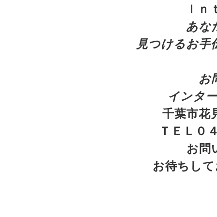
Ｉｎ
あ
な
見つけるお手
お
インタ
千葉市花見
ＴＥＬ０４
お問
お待ちしてお