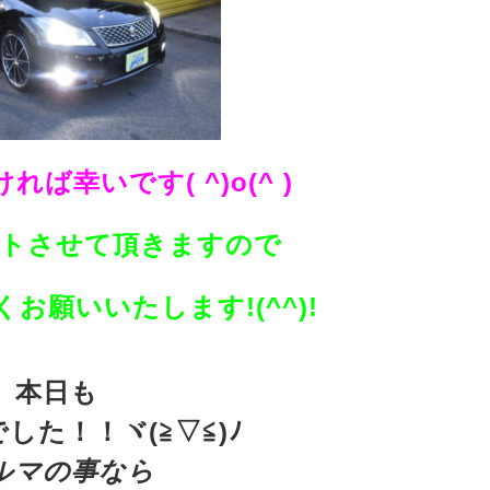
ば幸いです( ^)o(^ )
トさせて頂きますので
お願いいたします!(^^)!
本日も
した！！ヾ(≧▽≦)ﾉ
ルマの事なら