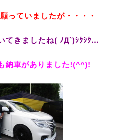
と願っていましたが・・・・
きましたね( ﾉД`)ｼｸｼｸ…
納車がありました!(^^)!