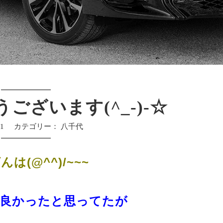
ございます(^_-)-☆
31
カテゴリー：
八千代
は(@^^)/~~~
て良かったと思ってたが