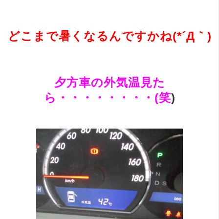
どこまで暑くなるんですかね(*´Д｀)
夕方車の外気温見た
ら・・・・・・・・(笑
)