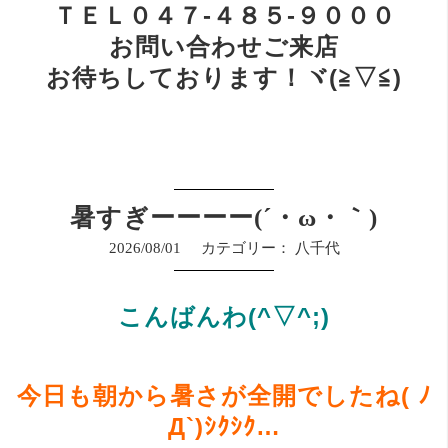
ＴＥＬ０４７-４８５-９０００
お問い合わせご来店
お待ちしております！ヾ(≧▽≦)
暑すぎーーーー(´・ω・｀)
2026/08/01
カテゴリー：
八千代
こんばんわ(^▽^;)
今日も朝から暑さが全開でしたね( ﾉ
Д`)ｼｸｼｸ…