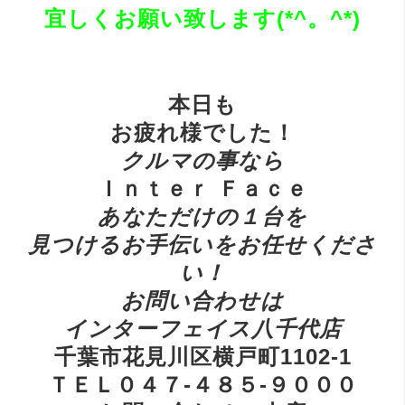
宜しくお願い致します(*^。^*)
本日も
お疲れ様でした！
ク
ルマの事なら
Ｉｎｔｅｒ Ｆａｃｅ
あ
なただけの１台を
見つけるお手伝いをお任せくださ
い！
お
問い合わせは
インターフェイス八千代店
千葉市花見川区横戸町1102-1
ＴＥＬ０４７-４８５-９０００