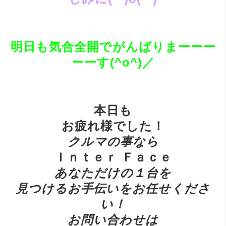
明日も気合全開でがんばりまーーー
ーーす(^o^)／
本日も
お疲れ様でした！
ク
ルマの事なら
Ｉｎｔｅｒ Ｆａｃｅ
あ
なただけの１台を
見つけるお手伝いをお任せくださ
い！
お
問い合わせは