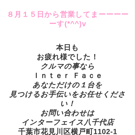
８月１５日から営業してまーーーー
ーす(*^^)v
本日も
お疲れ様でした！
ク
ルマの事なら
Ｉｎｔｅｒ Ｆａｃｅ
あ
なただけの１台を
見つけるお手伝いをお任せくださ
い！
お
問い合わせは
インターフェイス八千代店
千葉市花見川区横戸町1102-1