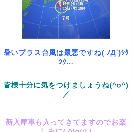
暑いプラス台風は最悪ですね( ﾉД`)ｼｸ
ｼｸ…
皆様十分に気をつけましょうね(^o^)
／
新入庫車も入ってきてますのでお楽
しみに( ^)o(^ )