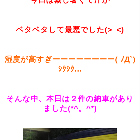
ベタベタして最悪でした(>_<)
湿度が高すぎーーーーーーーー( ﾉД`)
ｼｸｼｸ…
そんな中、本日は２件の納車があり
ました(*^。^*)