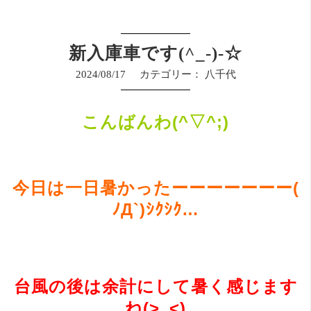
新入庫車です(^_-)-☆
2024/08/17
カテゴリー：
八千代
こんばんわ(^▽^;)
今日は一日暑かったーーーーーーー(
ﾉД`)ｼｸｼｸ…
台風の後は余計にして暑く感じます
ね(>_<)