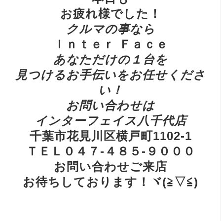
お疲れ様でした！
ク
ルマの事なら
Ｉｎｔｅｒ Ｆａｃｅ
あ
なただけの１台を
見つけるお手伝いをお任せくださ
い！
お
問い合わせは
インターフェイス八千代店
千葉市花見川区横戸町1102-1
ＴＥＬ０４７-４８５-９０００
お問い合わせご来店
お待ちしております！ヾ(≧▽≦)