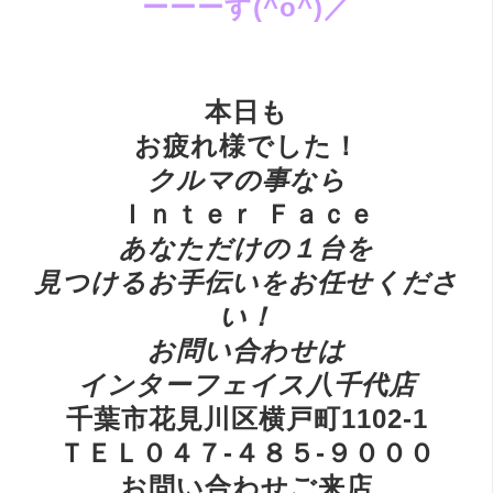
ーーーす(^o^)／
本日も
お疲れ様でした！
ク
ルマの事なら
Ｉｎｔｅｒ Ｆａｃｅ
あ
なただけの１台を
見つけるお手伝いをお任せくださ
い！
お
問い合わせは
インターフェイス八千代店
千葉市花見川区横戸町1102-1
ＴＥＬ０４７-４８５-９０００
お問い合わせご来店