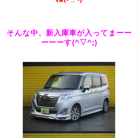
そんな中、新入庫車が入ってまーー
ーーーす(^▽^;)