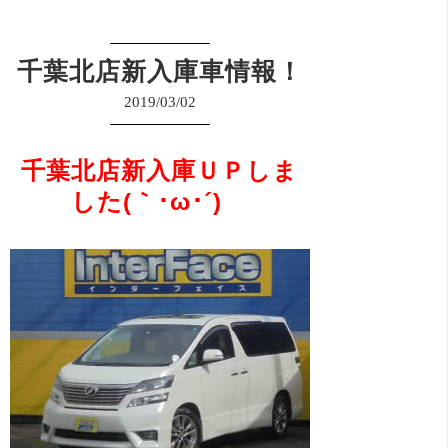
千葉北店新入庫車情報！
2019/03/02
千葉北店新入庫ＵＰしま
した(｀･ω･´)ゞ