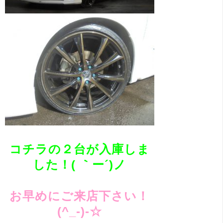
コチラの２台が入庫しま
した！( ｀ー´)ノ
お早めにご来店下さい！
(^_-)-☆