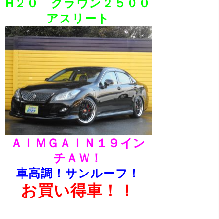
H２０ クラウン２５００
アスリート
ＡＩＭＧＡＩＮ１９イン
チＡＷ！
車高調！サンルーフ！
お買い得車！！