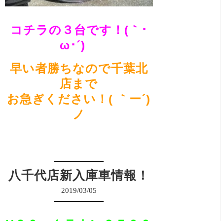
コチラの３台です！(｀･
ω･´)ゞ
早い者勝ちなので千葉北
店まで
お急ぎください！( ｀ー´)
ノ
八千代店新入庫車情報！
2019/03/05