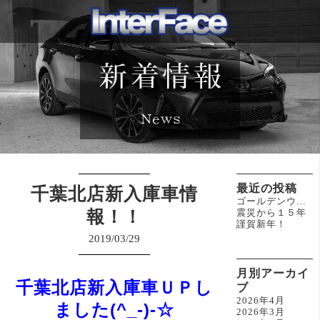
最近の投稿
千葉北店新入庫車情
ゴールデンウィーク休業のお知らせ(^^)/
報！！
震災から１５年
謹賀新年！
2019/03/29
月別アーカイ
千葉北店新入庫車ＵＰし
ブ
2026年4月
ました(^_-)-☆
2026年3月