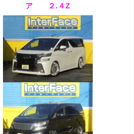
ア ２.４Z