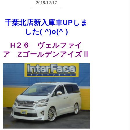
2019/12/17
千葉北店新入庫車UPしま
した( ^)o(^ )
H２６ ヴェルファイ
ア ZゴールデンアイズⅡ