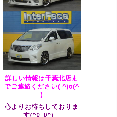
詳しい情報は千葉北店ま
でご連絡ください( ^)o(^
)
心よりお待ちしておりま
す(^0_0^)