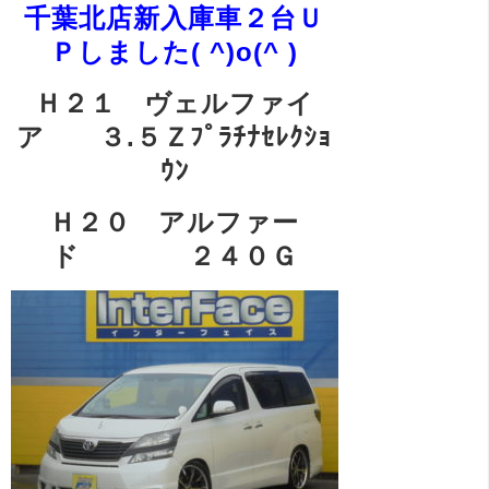
千葉北店新入庫車２台Ｕ
Ｐしました( ^)o(^ )
Ｈ２１ ヴェルファイ
ア ３.５Ｚﾌﾟﾗﾁﾅｾﾚｸｼｮ
ｳﾝ
Ｈ２０ アルファー
ド ２４０Ｇ