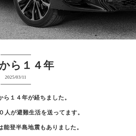
から１４年
2025/03/11
から１４年が経ちました。
００人が避難生活を送ってます。
は能登半島地震もありました。