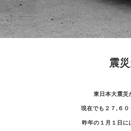
震災
東日本大震災
現在でも２７,６
昨年の１月１日に